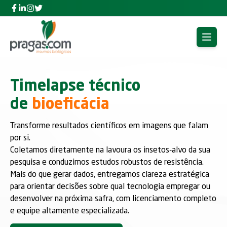
Facebook Pragas.com Insumos Biológicos
Linkedin Pragas.com Insumos Biológicos
Instagram Pragas.com Insumos Biológicos
Twitter Pragas.com Insumos Biológicos
Open 
Timelapse técnico
de
bioeficácia
Transforme resultados científicos em imagens que falam
por si.
Coletamos diretamente na lavoura os insetos-alvo da sua
pesquisa e conduzimos estudos robustos de resistência.
Mais do que gerar dados, entregamos clareza estratégica
para orientar decisões sobre qual tecnologia empregar ou
desenvolver na próxima safra, com licenciamento completo
e equipe altamente especializada.