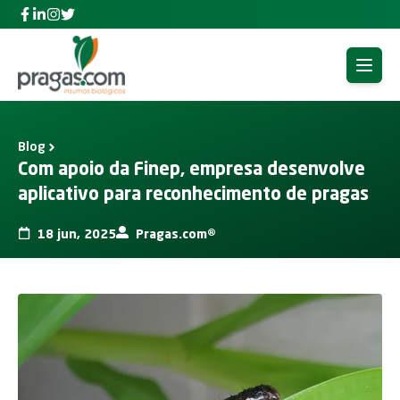
Facebook Pragas.com Insumos Biológicos
Linkedin Pragas.com Insumos Biológicos
Instagram Pragas.com Insumos Biológicos
Twitter Pragas.com Insumos Biológicos
Open 
Blog
Com apoio da Finep, empresa desenvolve
aplicativo para reconhecimento de pragas
18 jun, 2025
Pragas.com®