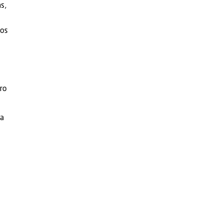
s,
tos
ro
la