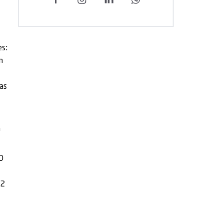
es:
m
as
a
O
12