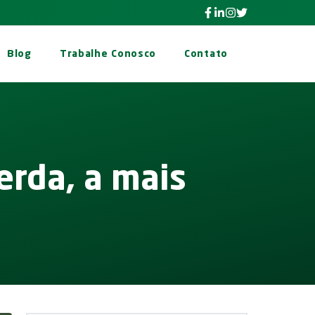
Facebook Pragas.com I
Linkedin Pragas.com 
Instagram Pragas.
Twitter Pragas.
Blog
Trabalhe Conosco
Contato
erda, a mais