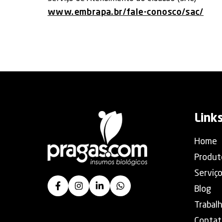
www.embrapa.br/fale-conosco/sac/
Link
Home
Produt
Serviç
Blog
Trabal
Contat