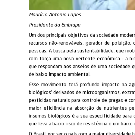
Maurício Antonio Lopes
Presidente da Embrapa
Um dos principais objetivos da sociedade mode
recursos não-renováveis, gerador de poluição,
pessoas. A busca pela sustentabilidade, que mob
com força uma nova vertente econômica – a bio
que respondam aos anseios de uma sociedade qu
de baixo impacto ambiental.
Esse movimento terá profundo impacto na agr
biológicos’ derivados de microorganismos, extr
pesticidas naturais para controle de pragas e 
maior eficiência na absorção de nutrientes p
insumos biológicos é a sua especificidade para
que leva a baixo risco de resistência e um baixo
O Brasil, por ser o país com a maior diversidade