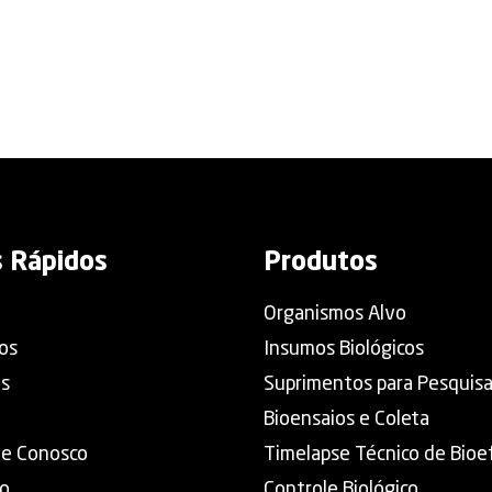
s Rápidos
Produtos
Organismos Alvo
os
Insumos Biológicos
os
Suprimentos para Pesquis
Bioensaios e Coleta
he Conosco
Timelapse Técnico de Bioef
o
Controle Biológico