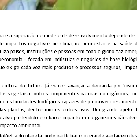
rna é a superação do modelo de desenvolvimento dependente
 de impactos negativos no clima, no bem-estar e na saúde 
iliza países, instituições e pessoas em todo o globo faz emer
economia – focada em indústrias e negócios de base biológ
e exige cada vez mais produtos e processos seguros, limpo
icultura do futuro. Já vemos avançar a demanda por ‘insu
atos vegetais e outros componentes naturais ou orgânicos, c
como estimulantes biológicos capazes de promover cresciment
elas plantas, dentre muitos outros usos. Um grande apelo 
 o alvo pretendido e o baixo impacto em organismos não-alvo
 impacto ambiental.
 biológica do planeta, pode participar com grande vantagem de