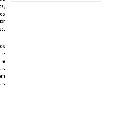
es,
dos
lar
es,
mos
a e
o e
mas
 em
las