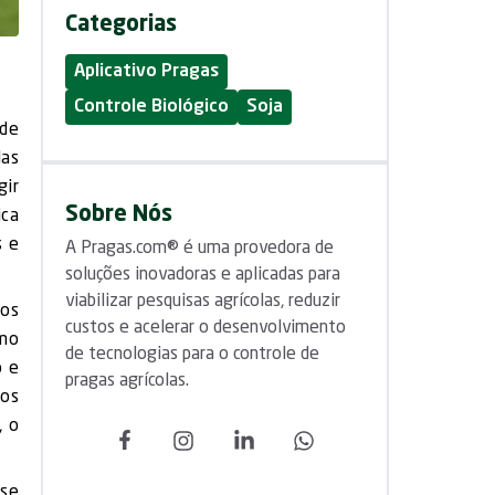
Categorias
Aplicativo Pragas
Controle Biológico
Soja
 de
das
gir
Sobre Nós
ica
s e
A Pragas.com® é uma provedora de
soluções inovadoras e aplicadas para
viabilizar pesquisas agrícolas, reduzir
mos
custos e acelerar o desenvolvimento
omo
de tecnologias para o controle de
o e
pragas agrícolas.
dos
, o
sse