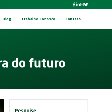
Facebook Pragas.com I
Linkedin Pragas.com 
Instagram Pragas.
Twitter Pragas.
Blog
Trabalhe Conosco
Contato
ra do futuro
Pesquise