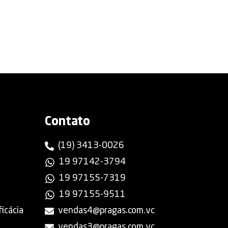
Contato
(19) 3413-0026
19 97142-3794
a
19 97155-7319
19 97155-9511
icácia
vendas4@pragas.com.vc
vendas3@pragas.com.vc