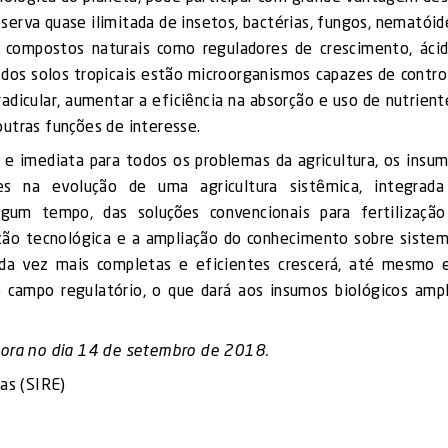
erva quase ilimitada de insetos, bactérias, fungos, nematóid
 compostos naturais como reguladores de crescimento, áci
a dos solos tropicais estão microorganismos capazes de contro
dicular, aumentar a eficiência na absorção e uso de nutrient
utras funções de interesse.
 e imediata para todos os problemas da agricultura, os insu
es na evolução de uma agricultura sistêmica, integrad
gum tempo, das soluções convencionais para fertilizaçã
ção tecnológica e a ampliação do conhecimento sobre siste
 cada vez mais completas e eficientes crescerá, até mesmo
o campo regulatório, o que dará aos insumos biológicos amp
 Hora no dia 14 de setembro de 2018.
as (SIRE)